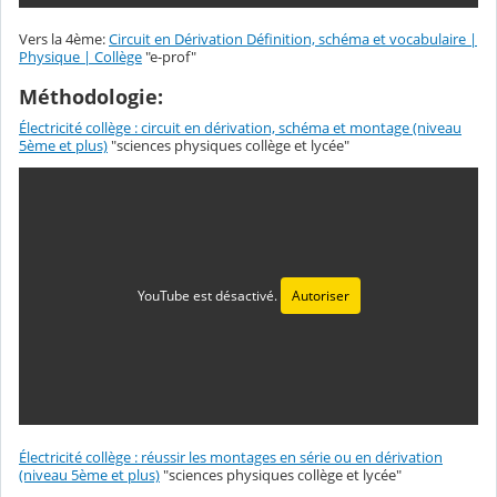
Vers la 4ème:
Circuit en Dérivation Définition, schéma et vocabulaire |
Physique | Collège
"e-prof"
Méthodologie:
Électricité collège : circuit en dérivation, schéma et montage (niveau
5ème et plus)
"sciences physiques collège et lycée"
YouTube est désactivé.
Autoriser
Électricité collège : réussir les montages en série ou en dérivation
(niveau 5ème et plus)
"sciences physiques collège et lycée"