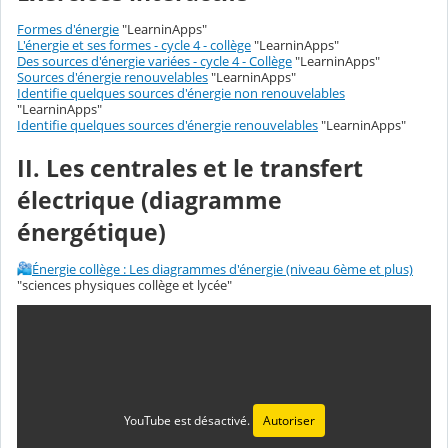
Formes d'énergie
"LearninApps"
L'énergie et ses formes - cycle 4 - collège
"LearninApps"
Des sources d'énergie variées - cycle 4 - Collège
"LearninApps"
Sources d'énergie renouvelables
"LearninApps"
Identifie quelques sources d'énergie non renouvelables
"LearninApps"
Identifie quelques sources d'énergie renouvelables
"LearninApps"
II. Les centrales et le transfert
électrique (diagramme
énergétique)
Énergie collège : Les diagrammes d'énergie (niveau 6ème et plus)
"sciences physiques collège et lycée"
YouTube est désactivé.
Autoriser