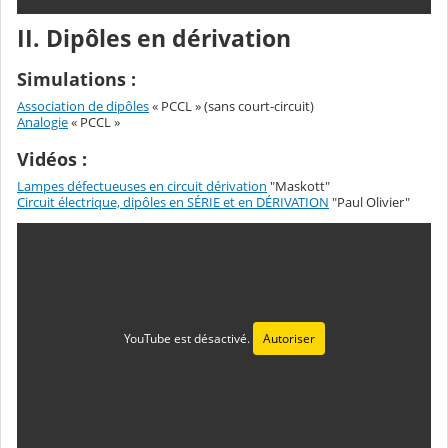
II. Dipôles en dérivation
Simulations :
Association de dipôles
« PCCL » (sans court-circuit)
Analogie
« PCCL »
Vidéos :
Lampes défectueuses en circuit dérivation
"Maskott"
Circuit électrique, dipôles en SÉRIE et en DÉRIVATION
"Paul Olivier"
YouTube est désactivé.
Autoriser