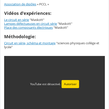
Association de dipôles
« PCCL »
Vidéos d'expériences:
Le circuit en série
"Maskott"
Lampes défectueuses en circuit série
"Maskott"
Place des composants électriques
"Maskott"
Méthodologie:
Circuit en série, schéma et montage
"sciences physiques collège et
lycée"
YouTube est désactivé.
Autoriser