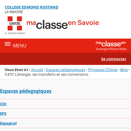
Panneau de gestion des cookies
COLLEGE EDMOND ROSTAND
Menu de la rubrique
Contenu
LA RAVOIRE
MENU
Se connecter
Vous êtes ici :
Accueil
›
Espaces pédagogiques
›
Physique-Chimie
›
Blog
›
5.ETC-L'énergie, ses transferts et ses conversions
Espaces pédagogiques
CDI
EPS
Espagnol