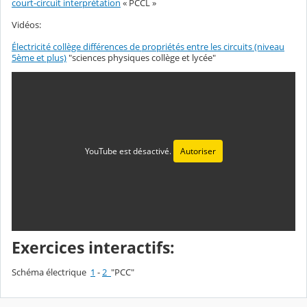
court-circuit interprétation
« PCCL »
Vidéos:
Électricité collège différences de propriétés entre les circuits (niveau
5ème et plus)
"sciences physiques collège et lycée"
YouTube est désactivé.
Autoriser
Exercices interactifs:
Schéma électrique
1
-
2
"PCC"