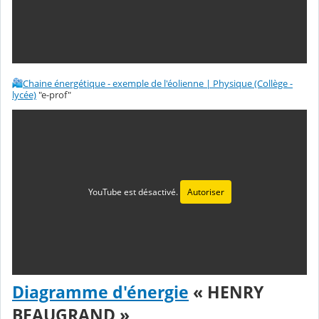
Chaine énergétique - exemple de l'éolienne | Physique (Collège -
lycée)
"e-prof"
YouTube est désactivé.
Autoriser
Diagramme d'énergie
« HENRY
BEAUGRAND »