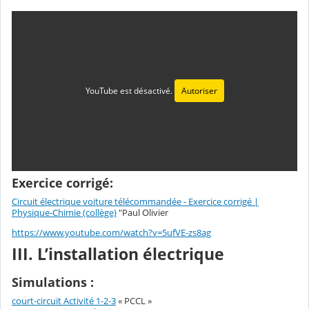
YouTube est désactivé.
Autoriser
Exercice corrigé:
Circuit électrique voiture télécommandée - Exercice corrigé |
Physique-Chimie (collège)
"Paul Olivier
https://www.youtube.com/watch?v=5ufVE-zs8ag
III. L’installation électrique
Simulations :
court-circuit Activité 1-2-3
« PCCL »