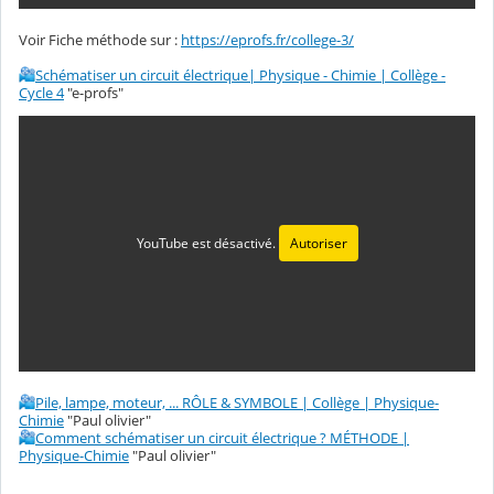
Voir Fiche méthode sur :
https://eprofs.fr/college-3/
Schématiser un circuit électrique| Physique - Chimie | Collège -
Cycle 4
"e-profs"
YouTube est désactivé.
Autoriser
Pile, lampe, moteur, ... RÔLE & SYMBOLE | Collège | Physique-
Chimie
"Paul olivier"
Comment schématiser un circuit électrique ? MÉTHODE |
Physique-Chimie
"Paul olivier"