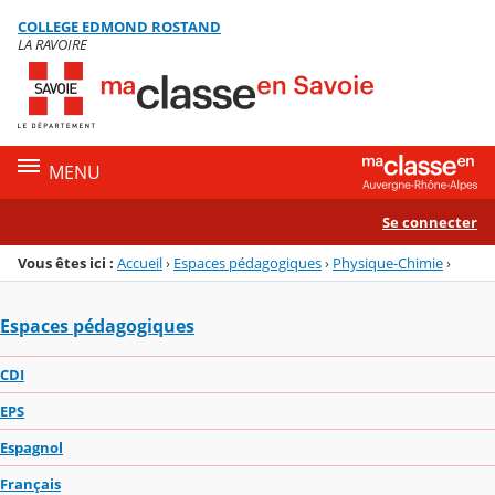
Panneau de gestion des cookies
COLLEGE EDMOND ROSTAND
Menu de la rubrique
Contenu
LA RAVOIRE
MENU
Se connecter
Vous êtes ici :
Accueil
›
Espaces pédagogiques
›
Physique-Chimie
›
Espaces pédagogiques
CDI
EPS
Espagnol
Français