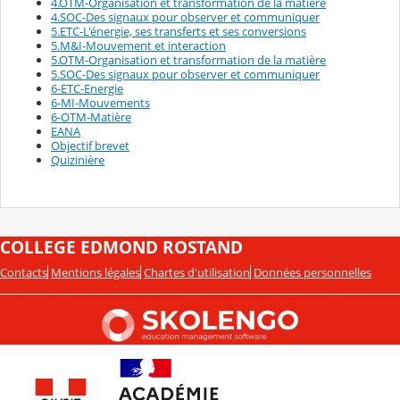
4.OTM-Organisation et transformation de la matière
4.SOC-Des signaux pour observer et communiquer
5.ETC-L'énergie, ses transferts et ses conversions
5.M&I-Mouvement et interaction
5.OTM-Organisation et transformation de la matière
5.SOC-Des signaux pour observer et communiquer
6-ETC-Energie
6-MI-Mouvements
6-OTM-Matière
EANA
Objectif brevet
Quizinière
COLLEGE EDMOND ROSTAND
Contacts
Mentions légales
Chartes d'utilisation
Données personnelles