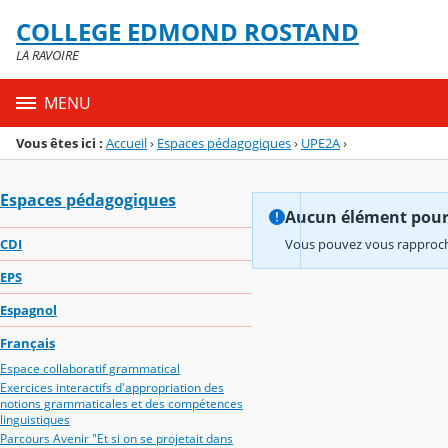
Panneau de gestion des cookies
COLLEGE EDMOND ROSTAND
Menu de la rubrique
Contenu
LA RAVOIRE
MENU
Vous êtes ici :
Accueil
›
Espaces pédagogiques
›
UPE2A
›
Espaces pédagogiques
Aucun élément pour l
CDI
Vous pouvez vous rapproche
EPS
Espagnol
Français
Espace collaboratif grammatical
Exercices interactifs d'appropriation des
notions grammaticales et des compétences
linguistiques
Parcours Avenir "Et si on se projetait dans