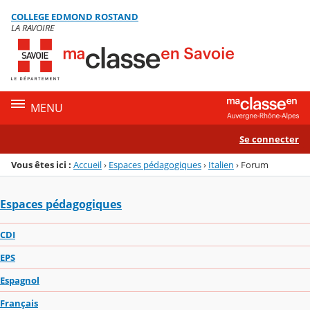
Panneau de gestion des cookies
COLLEGE EDMOND ROSTAND
Menu de la rubrique
Contenu
LA RAVOIRE
MENU
Se connecter
Vous êtes ici :
Accueil
›
Espaces pédagogiques
›
Italien
›
Forum
Espaces pédagogiques
CDI
EPS
Espagnol
Français