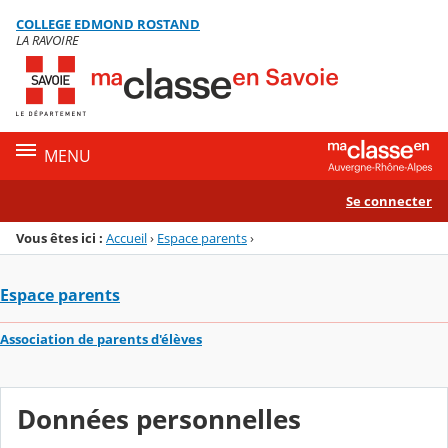
Panneau de gestion des cookies
COLLEGE EDMOND ROSTAND
Menu de la rubrique
Contenu
LA RAVOIRE
MENU
Se connecter
Vous êtes ici :
Accueil
›
Espace parents
›
Espace parents
Association de parents d'élèves
Données personnelles