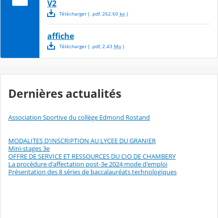
V2
Télécharger
( .
pdf
,
262.60
ko
)
affiche
Télécharger
( .
pdf
,
2.43
Mo
)
Dernières actualités
Association Sportive du collège Edmond Rostand
MODALITES D'INSCRIPTION AU LYCEE DU GRANIER
Mini-stages 3e
OFFRE DE SERVICE ET RESSOURCES DU CIO DE CHAMBERY
La procédure d'affectation post-3e 2024 mode d'emploi
Présentation des 8 séries de baccalauréats technologiques