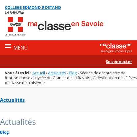
Panneau de gestion des cookies
COLLEGE EDMOND ROSTAND
Menu de la rubrique
Contenu
LA RAVOIRE
MENU
Se connecter
Vous êtes ici :
Accueil
›
Actualités
›
Blog
›
Séance de découverte de
l’option danse au lycée du Granier de La Ravoire, à destination des élèves
de classe de troisième
Actualités
Actualités
Blog