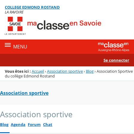
Panneau de gestion des cookies
COLLEGE EDMOND ROSTAND
Menu de la rubrique
Contenu
LA RAVOIRE
MENU
Se connecter
Vous êtes ici :
Accueil
›
Association sportive
›
Blog
›
Association Sportive
du collège Edmond Rostand
Association sportive
Association sportive
Blog
Agenda
Forum
Chat