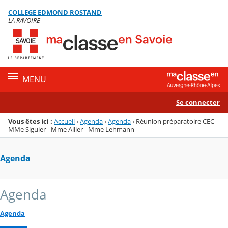
Panneau de gestion des cookies
COLLEGE EDMOND ROSTAND
Menu de la rubrique
Contenu
LA RAVOIRE
MENU
Se connecter
Vous êtes ici :
Accueil
›
Agenda
›
Agenda
›
Réunion préparatoire CEC
MMe Siguier - Mme Allier - Mme Lehmann
Agenda
Agenda
Agenda